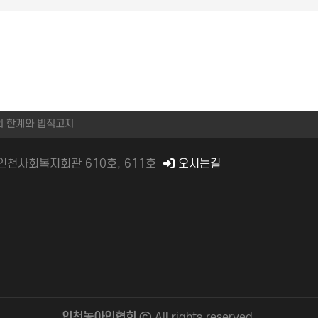
의 한계와 법적고지
) 인천사회복지회관 610호, 611호
오시는길
인천농아인협회
All rights
reserved.