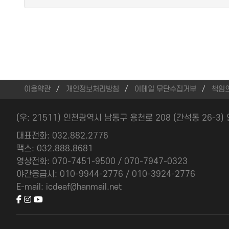
이용약관
개인정보처리방침
이메일 무단수집거부
책임
(우: 21511) 인천광역시 남동구 용천로 208 (간석동 26-3
대표전화: 032.882.2776
팩스: 032.888.8681
영상전화: 070-7451-9500 / 070-7947-0323
야간응급시: 010-9944-2776 / 010-3924-2776
E-mail: icdeaf@hanmail.net