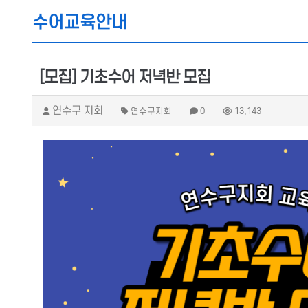
수어교육안내
[모집] 기초수어 저녁반 모집
연수구 지회
연수구지회
0
13,143