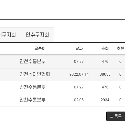
서구지회
연수구지회
글쓴이
날짜
조회
추천
인천수통본부
07.27
476
0
인천농아인협회
2022.07.14
38653
0
인천수통본부
07.27
476
0
인천수통본부
02.06
2934
0
목록