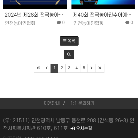
2024년 제28회 전국농아인대회 인…
제40회 전국농아인수어예술제
0
0
인천농아인협회
인천농아인협회
목록
1
2
3
4
5
이용안내
1:1 문의하기
(우: 21511) 인천광역시 남동구 용천로 208 (간석동 26-3) 인
천사회복지회관 610호, 611호
오시는길