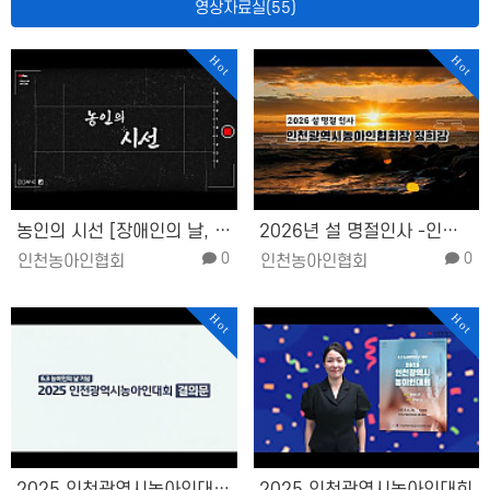
영상자료실(55)
Hot
Hot
농인의 시선 [장애인의 날, 우리는 …
2026년 설 명절인사 -인천광역시농…
0
0
인천농아인협회
인천농아인협회
Hot
Hot