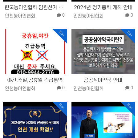
한국농아인협회 임원선거 중단 사유에 …
2024년 정기총회 개최 안내
0
0
인천농아인협회
인천농아인협회
Hot
Hot
야간,주말,공휴일 긴급통역
공공심야약국 안내
0
0
인천농아인협회
인천농아인협회
Hot
Hot